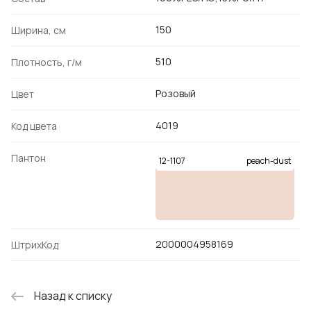
150
Ширина, см
510
Плотность, г/м
Розовый
Цвет
4019
Код цвета
Пантон
12-1107
peach-dust
2000004958169
ШтрихКод
Назад к списку