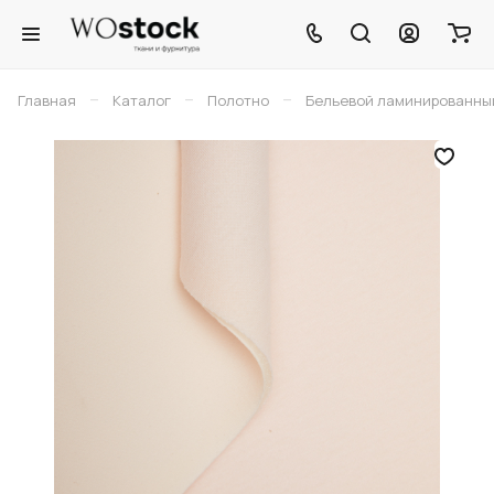
–
–
–
Главная
Каталог
Полотно
Бельевой ламинированны