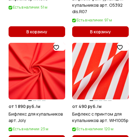
купальников арт. O5392
Есть в наличии: 51 м
dis.R07
Есть в наличии: 97 м
В корзину
В корзину
от 1 890 руб./
м
от 490 руб./
м
Бифлекс для купальников
Бифлекс с принтом для
арт. Joly
купальников арт. WH1005p
Есть в наличии: 23 м
Есть в наличии: 120 м