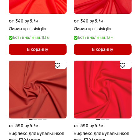
от 340 руб./
м
от 340 руб./
м
Линин арт. siviglia
Линин арт. siviglia
Есть в наличии: 113 м
Есть в наличии: 13 м
В корзину
В корзину
от 590 руб./
м
от 590 руб./
м
Бифлекс для купальников
Бифлекс для купальников
арт. 372 Morea
арт. 372 Morea