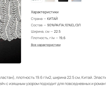
Характеристики
Страна
—
КИТАЙ
Состав
—
90%PA/ПА;10%EL/ЭЛ
Ширина, см
—
22.5
Плотность, г/м
—
19,6
Все характеристики
астан), плотность 19.6 г/м2, ширина 22.5 см, Китай. Элас
рейч с изящным узором подходит для повседневных и рома