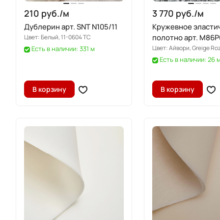
210 руб./
м
3 770 руб./
м
Дублерин арт. SNT N105/11
Кружевное эласти
полотно арт. M86P
Цвет:
Белый, 11-0604 ТС
Цвет:
Айвори, Greige Ro
Есть в наличии: 331 м
Есть в наличии: 26 
В корзину
В корзину