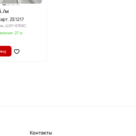
./
м
арт. ZE1217
ри, JL011-6763C
аличии: 27 м
ину
Контакты