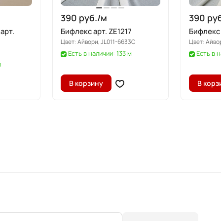
390 руб./
м
390 руб
арт.
Бифлекс арт. ZE1217
Бифлекс 
Цвет:
Айвори, JL011-6633C
Цвет:
Айво
Есть в наличии: 133 м
Есть в н
м
В корзину
В корз