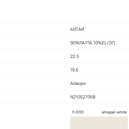
КИТАЙ
90%PA/ПА;10%EL/ЭЛ
22.5
19,6
Айвори
N21052705B
11-0701
whisper-white