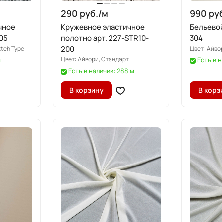
290 руб./
м
990 руб
чное
Кружевное эластичное
Бельевой
05
полотно арт. 227-STR10-
304
200
zteh Type
Цвет:
Айво
Цвет:
Айвори, Стандарт
м
Есть в 
Есть в наличии: 288 м
В корзину
В корз