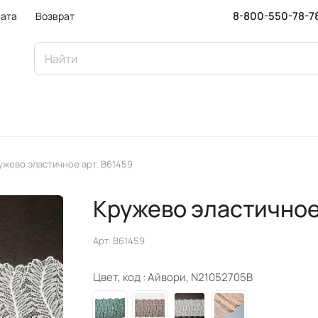
8-800-550-78-7
ата
Возврат
ужево эластичное арт. B61459
Кружево эластичное
Арт.
B61459
Цвет, код :
Айвори, N21052705B