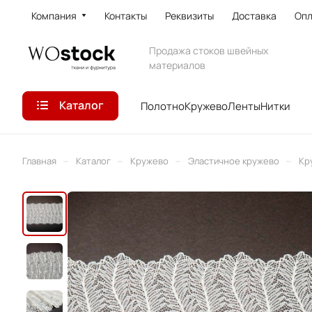
Компания
Контакты
Реквизиты
Доставка
Опл
Продажа стоков швейных
материалов
Каталог
Полотно
Кружево
Ленты
Нитки
–
–
–
–
Главная
Каталог
Кружево
Эластичное кружево
Кр