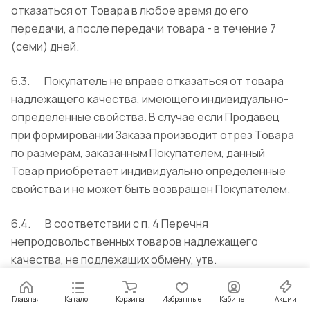
отказаться от Товара в любое время до его
передачи, а после передачи товара - в течение 7
(семи) дней.
6.3. Покупатель не вправе отказаться от товара
надлежащего качества, имеющего индивидуально-
определенные свойства. В случае если Продавец
при формировании Заказа производит отрез Товара
по размерам, заказанным Покупателем, данный
Товар приобретает индивидуально определенные
свойства и не может быть возвращен Покупателем.
6.4. В соответствии с п. 4 Перечня
непродовольственных товаров надлежащего
качества, не подлежащих обмену, утв.
Постановлением Правительства РФ от 31.12.2020 N
2463, не подлежат возврату или обмену на
Главная
Каталог
Корзина
Избранные
Кабинет
Акции