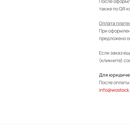
После оформле
также по QR к
Оплата плате
При оформлен
предложено о
Если заказ ещ
(кликните) с
Для юридичес
После оплаты
info@wostock