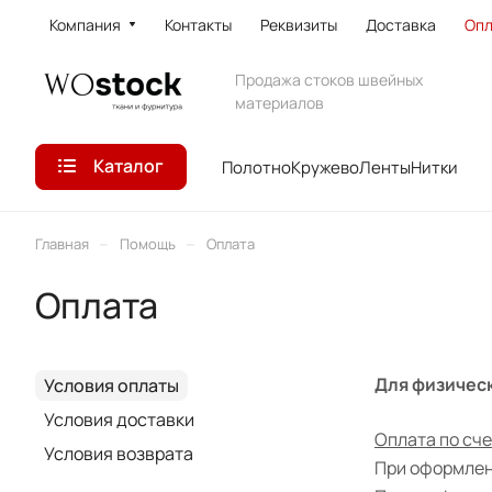
Компания
Контакты
Реквизиты
Доставка
Опл
Продажа стоков швейных
материалов
Каталог
Полотно
Кружево
Ленты
Нитки
–
–
Главная
Помощь
Оплата
Оплата
Для физическ
Условия оплаты
Условия доставки
Оплата по сче
Условия возврата
При оформлен