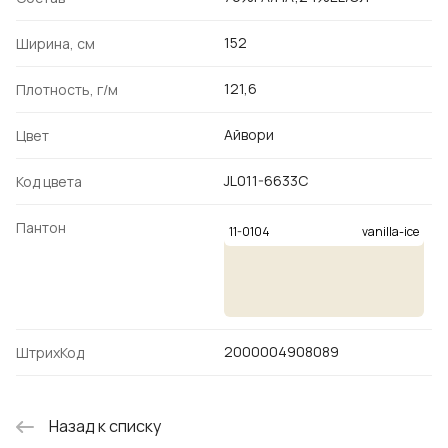
152
Ширина, см
121,6
Плотность, г/м
Айвори
Цвет
JL011-6633C
Код цвета
Пантон
11-0104
vanilla-ice
2000004908089
ШтрихКод
Назад к списку