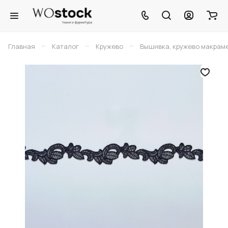
–
–
–
Главная
Каталог
Кружево
Вышивка, кружево макрам