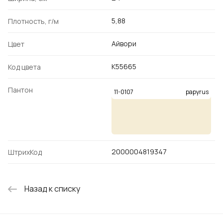
5,88
Плотность, г/м
Айвори
Цвет
K55665
Код цвета
Пантон
11-0107
papyrus
2000004819347
ШтрихКод
Назад к списку