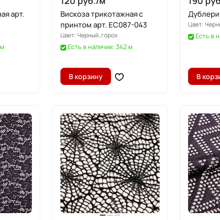
120 руб./
м
190 руб
ая арт.
Вискоза трикотажная с
Дублерин
принтом арт. EC087-043
Цвет:
Черн
т
Цвет:
Черный, горох
Есть в н
 м
Есть в наличии: 342 м
В корзину
В корз