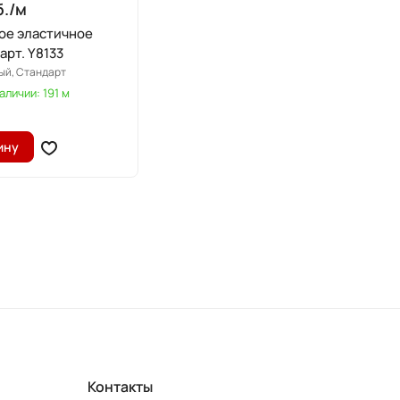
./
м
ое эластичное
арт. Y8133
ый, Стандарт
аличии: 191 м
ину
Контакты