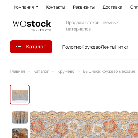
Компания
Контакты
Реквизиты
Доставка
Опл
Продажа стоков швейных
материалов
Каталог
Полотно
Кружево
Ленты
Нитки
–
–
–
Главная
Каталог
Кружево
Вышивка, кружево макраме