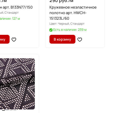
./
м
290 руб./
м
 арт. B133N77/150
Кружевное неэластичное
полотно арт. HWCH-
ый, Стандарт
151323L/60
аличии: 127 м
Цвет:
Черный, Стандарт
Есть в наличии: 239 м
ину
В корзину