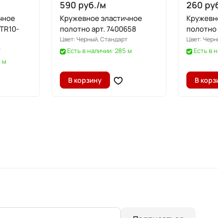
590 руб./
м
260 руб
чное
Кружевное эластичное
Кружевн
STR10-
полотно арт. 7400658
полотно 
Цвет:
Черный, Стандарт
Цвет:
Черн
т
Есть в наличии: 285 м
Есть в н
0 м
В корзину
В корз