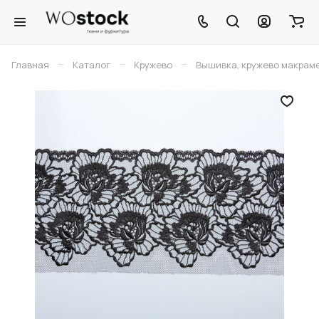
–
–
–
Главная
Каталог
Кружево
Вышивка, кружево макрам