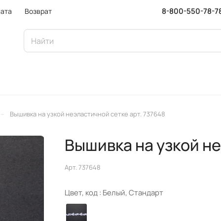
8-800-550-78-7
ата
Возврат
–
Вышивка на узкой неэластичной сетке арт. 737648
Вышивка на узкой н
Арт.
737648
Цвет, код :
Белый, Стандарт