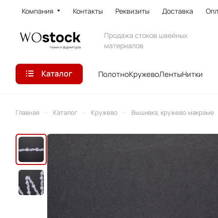
Компания
Контакты
Реквизиты
Доставка
Опл
Продажа стоков швейных
материалов
Каталог
Полотно
Кружево
Ленты
Нитки
–
–
–
Главная
Каталог
Кружево
Вышивка, кружево макраме