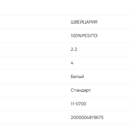
ШВЕЙЦАРИЯ
100%PES/ПЭ
2.2
4
Белый
Стандарт
11-0700
2000004819675