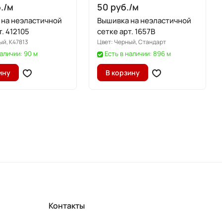
./
м
50 руб./
м
 на неэластичной
Вышивка на неэластичной
т. 412105
сетке арт. 1657B
ый, K47813
Цвет:
Черный, Стандарт
наличии: 90 м
Есть в наличии: 896 м
ину
В корзину
Контакты