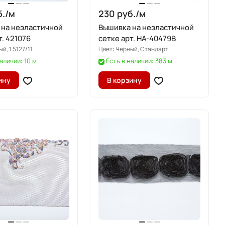
./
м
230 руб./
м
 на неэластичной
Вышивка на неэластичной
т. 421076
сетке арт. HA-40479B
й, 1 5127/11
Цвет:
Черный, Стандарт
аличии: 10 м
Есть в наличии: 383 м
ину
В корзину