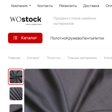
Компания
Контакты
Реквизиты
Доставка
Опл
Продажа стоков швейных
материалов
Каталог
Полотно
Кружево
Ленты
Нитки
–
–
–
–
Главная
Каталог
Полотно
Тканые материалы
Хлоп