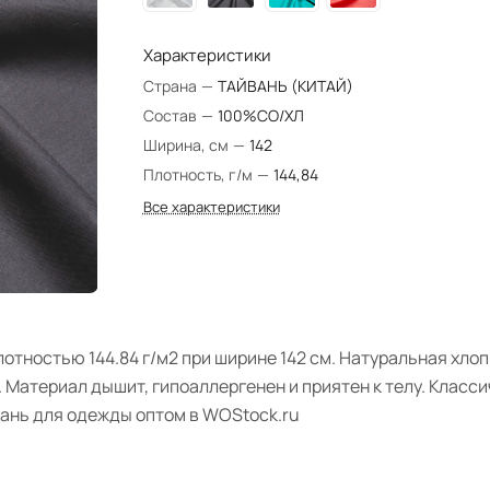
Характеристики
Страна
—
ТАЙВАНЬ (КИТАЙ)
Состав
—
100%CO/ХЛ
Ширина, см
—
142
Плотность, г/м
—
144,84
Все характеристики
лотностью 144.84 г/м2 при ширине 142 см. Натуральная хло
. Материал дышит, гипоаллергенен и приятен к телу. Клас
ань для одежды оптом в WOStock.ru