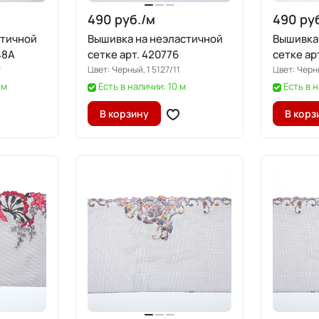
490 руб./
м
490 руб
стичной
Вышивка на неэластичной
Вышивка
48A
сетке арт. 420776
сетке ар
т
Цвет:
Черный, 1 5127/11
Цвет:
Черны
 м
Есть в наличии: 10 м
Есть в н
В корзину
В корз