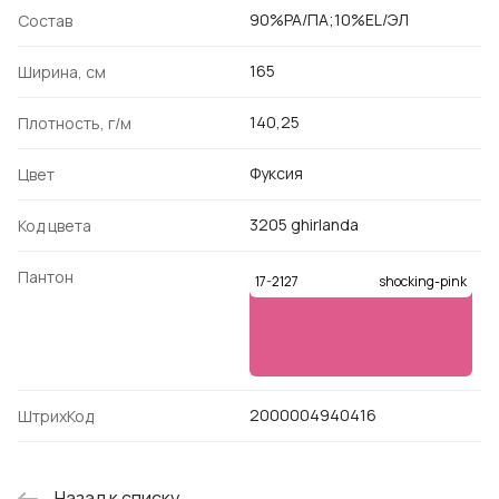
90%PA/ПА;10%EL/ЭЛ
Состав
165
Ширина, см
140,25
Плотность, г/м
Фуксия
Цвет
3205 ghirlanda
Код цвета
Пантон
17-2127
shocking-pink
2000004940416
ШтрихКод
Назад к списку