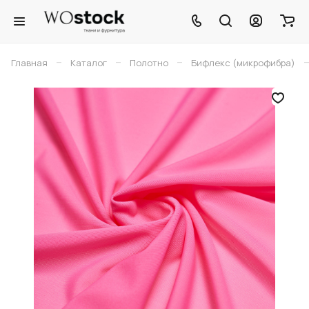
–
–
–
Главная
Каталог
Полотно
Бифлекс (микрофибра)