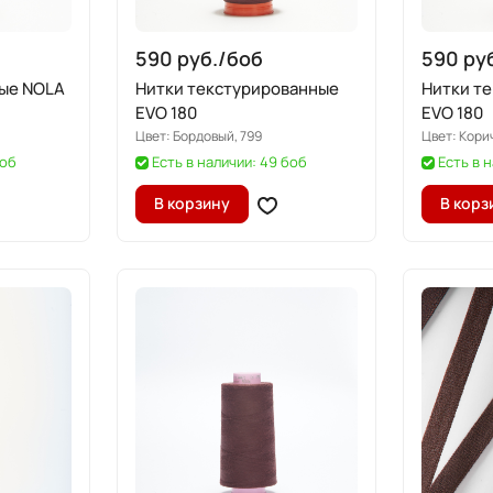
590 руб./
боб
590 руб
ые NOLA
Нитки текстурированные
Нитки т
EVO 180
EVO 180
Цвет:
Бордовый, 799
Цвет:
Кори
боб
Есть в наличии: 49 боб
Есть в 
В корзину
В корз