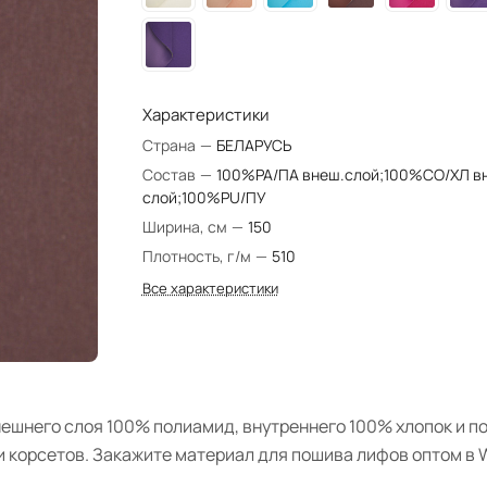
Характеристики
Страна
—
БЕЛАРУСЬ
Состав
—
100%PA/ПА внеш.слой;100%CO/ХЛ вн
слой;100%PU/ПУ
Ширина, см
—
150
Плотность, г/м
—
510
Все характеристики
внешнего слоя 100% полиамид, внутреннего 100% хлопок и п
и корсетов. Закажите материал для пошива лифов оптом в 