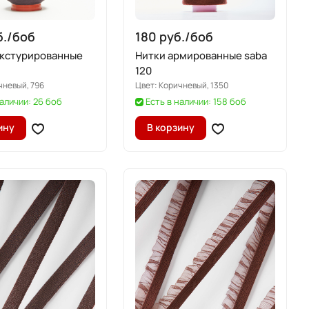
./
боб
180 руб./
боб
екстурированные
Нитки армированные saba
120
чневый, 796
Цвет:
Коричневый, 1350
наличии: 26 боб
Есть в наличии: 158 боб
ину
В корзину