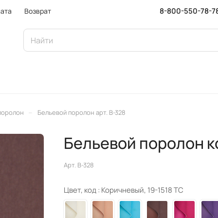
8-800-550-78-7
ата
Возврат
–
поролон
Бельевой поролон арт. B-328
Бельевой поролон 
Арт.
B-328
Цвет, код :
Коричневый, 19-1518 TC