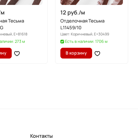
/
м
12 руб./
м
ная Тесьма
Отделочная Тесьма
/G
L11459/10
чневый, E+81618
Цвет:
Коричневый, E+30499
наличии: 273 м
Есть в наличии: 1706 м
ину
В корзину
Контакты