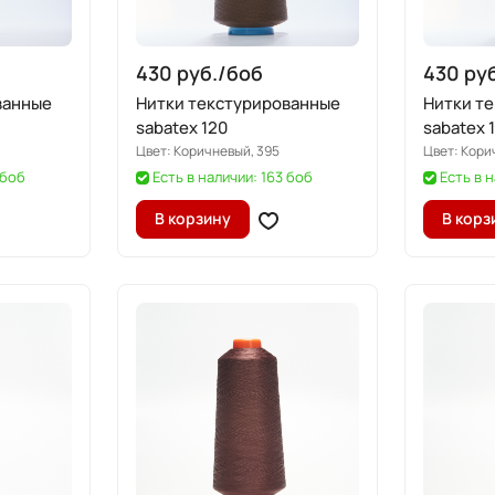
430 руб./
боб
430 руб
ванные
Нитки текстурированные
Нитки т
sabatex 120
sabatex 
Цвет:
Коричневый, 395
Цвет:
Кори
 боб
Есть в наличии: 163 боб
Есть в 
В корзину
В корз