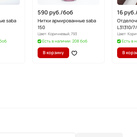
590 руб./
боб
16 руб.
ые saba
Нитки армированные saba
Отделоч
150
L31310/7
Цвет:
Коричневый, 793
Цвет:
Кори
 боб
Есть в наличии: 208 боб
Есть в 
В корзину
В корз