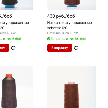
./
боб
430 руб./
боб
екстурированные
Нитки текстурированные
120
sabatex 120
чневый, 432
Цвет:
Коричневый, 793
наличии: 13 боб
Есть в наличии: 381 боб
ину
В корзину