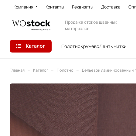
Компания
Контакты
Реквизиты
Доставка
Опл
Продажа стоков швейных
материалов
Каталог
Полотно
Кружево
Ленты
Нитки
–
–
–
Главная
Каталог
Полотно
Бельевой ламинированный 