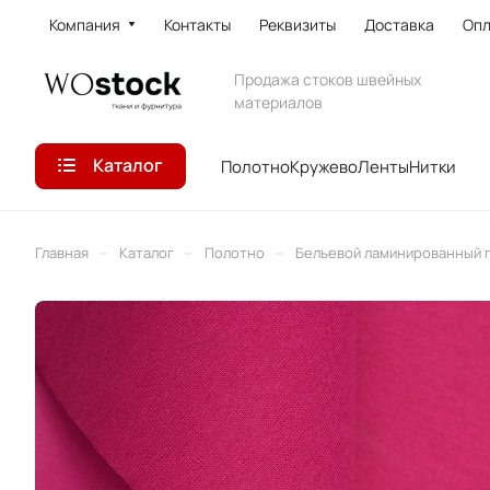
Компания
Контакты
Реквизиты
Доставка
Опл
Продажа стоков швейных
материалов
Каталог
Полотно
Кружево
Ленты
Нитки
–
–
–
Главная
Каталог
Полотно
Бельевой ламинированный 