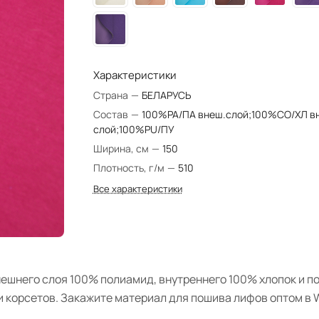
Характеристики
Страна
—
БЕЛАРУСЬ
Состав
—
100%PA/ПА внеш.слой;100%CO/ХЛ вн
слой;100%PU/ПУ
Ширина, см
—
150
Плотность, г/м
—
510
Все характеристики
внешнего слоя 100% полиамид, внутреннего 100% хлопок и п
и корсетов. Закажите материал для пошива лифов оптом в 