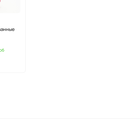
ванные
боб